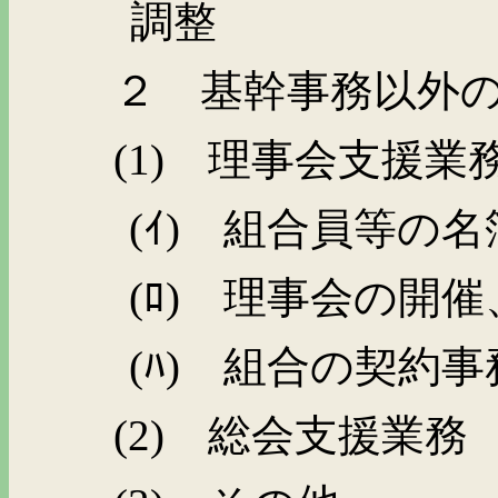
調整
２ 基幹事務以外
(1)
理事会支援業
(
ｲ
)
組合員等の名
(
ﾛ
)
理事会の開催
(
ﾊ
)
組合の契約事
(2)
総会支援業務