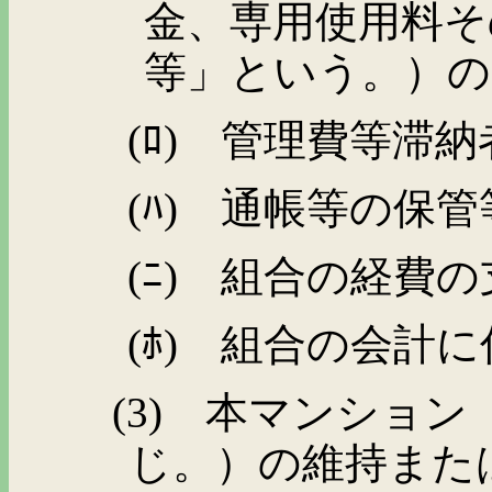
金、専用使用料そ
等」という。）の
(
ﾛ
)
管理費等滞納
(
ﾊ
)
通帳等の保管
(
ﾆ
)
組合の経費の
(
ﾎ
)
組合の会計に
(3)
本マンション（
じ。）の維持また