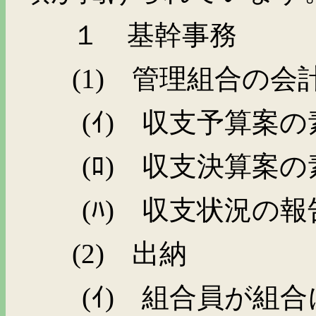
１ 基幹事務
(1)
管理組合の会計
(
ｲ
)
収支予算案の
(
ﾛ
)
収支決算案の
(
ﾊ
)
収支状況の報
(2)
出納
(
ｲ
)
組合員が組合