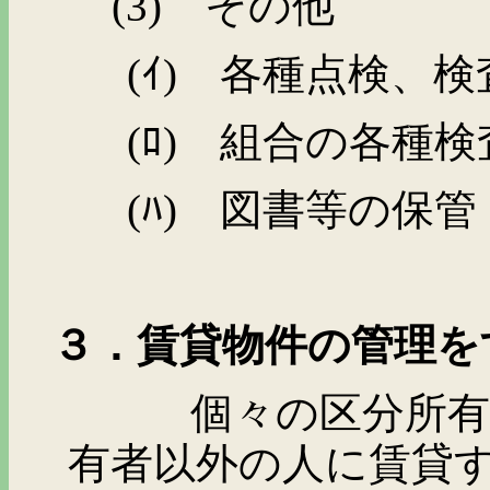
(3)
その他
(
ｲ
)
各種点検、検
(
ﾛ
)
組合の各種検
(
ﾊ
)
図書等の保管
３．賃貸物件の管理を
個々の区分所有者が
有者以外の人に賃貸