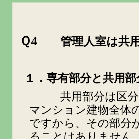
Ｑ
4
管理人室は共
１．専有部分と共用部
共用部分は区分所有
マンション建物全体
ですから、その部分
ることはありません