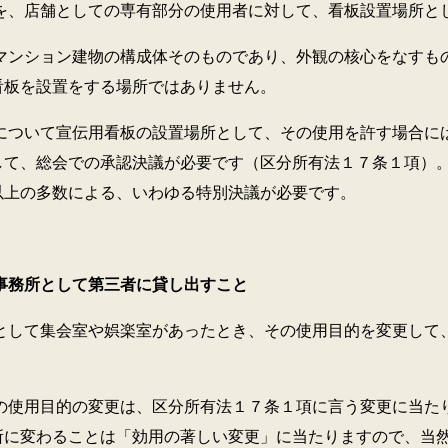
舗としての専有部分の使用者に対して、看板設置場所とし
ョン建物の構成体そのものであり、外観の核心をなすもの
看板を設置をする場所ではありません。
て宣伝用看板の設置場所として、その使用を許す場合には
して、総会での承認決議が必要です（区分所有法１７条１項）
以上の多数による、いわゆる特別決議が必要です。
務所として第三者に貸し出すこと
集会室や娯楽室があったとき、その使用目的を変更して、
目的の変更は、区分所有法１７条１項に言う変更に当たり
所に変わることは「効用の著しい変更」に当たりますので、当