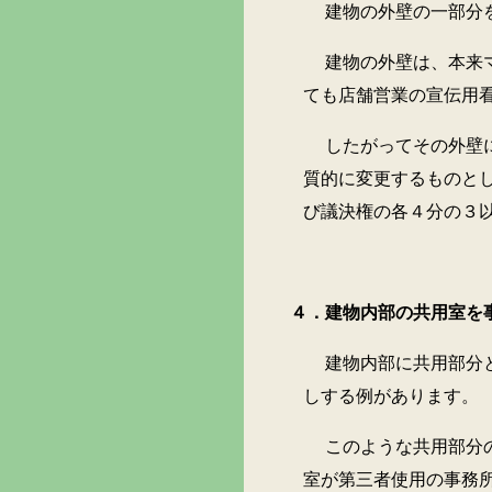
建物の外壁の一部分を、店
建物の外壁は、本来マンシ
ても店舗営業の宣伝用
したがってその外壁につい
質的に変更するものと
び議決権の各４分の３
４．建物内部の共用室を事
建物内部に共用部分として
しする例があります。
このような共用部分の使用
室が第三者使用の事務