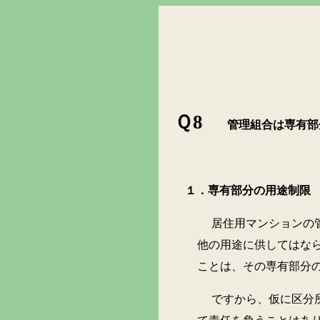
Ｑ
8
管理組合は専有部
１．専有部分の用途制限
居住用マンションの管理規
他の用途に供してはな
ことは、その専有部分
ですから、仮に区分所有者